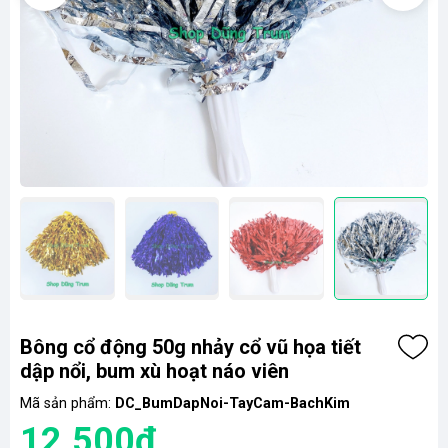
Bông cổ động 50g nhảy cổ vũ họa tiết
dập nổi, bum xù hoạt náo viên
Mã sản phẩm:
DC_BumDapNoi-TayCam-BachKim
12.500₫