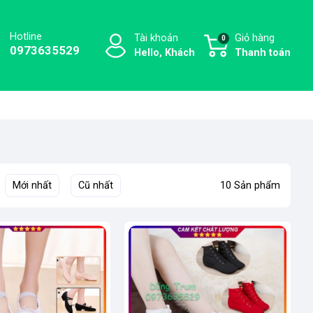
Hotline
Tài khoản
Giỏ hàng
0
0973635529
Hello, Khách
Thanh toán
Mới nhất
Cũ nhất
10 Sản phẩm