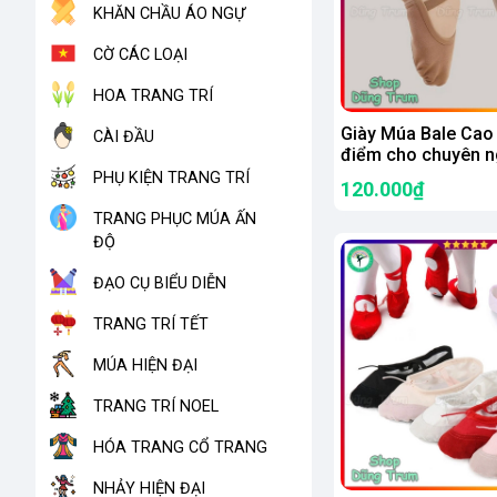
KHĂN CHẦU ÁO NGỰ
CỜ CÁC LOẠI
HOA TRANG TRÍ
Giày Múa Bale Cao
CÀI ĐẦU
điểm cho chuyên ng
đấu biểu diễn
PHỤ KIỆN TRANG TRÍ
120.000₫
TRANG PHỤC MÚA ẤN
ĐỘ
ĐẠO CỤ BIỂU DIỄN
TRANG TRÍ TẾT
MÚA HIỆN ĐẠI
TRANG TRÍ NOEL
HÓA TRANG CỔ TRANG
NHẢY HIỆN ĐẠI