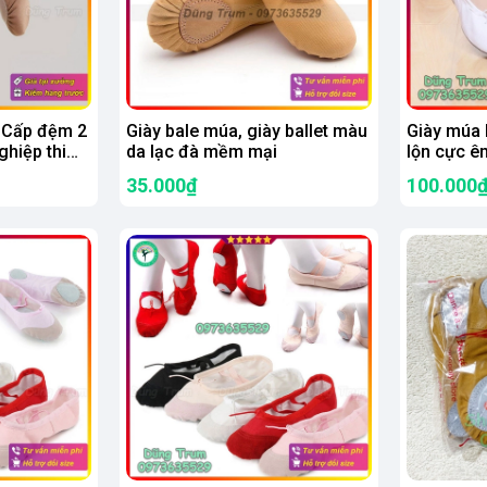
 Cấp đệm 2
Giày bale múa, giày ballet màu
Giày múa 
hiệp thi
da lạc đà mềm mại
lộn cực ê
35.000₫
100.000