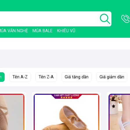
ÚA VĂN NGHỆ
MÚA BALE
KHIÊU VŨ
h
Tên A-Z
Tên Z-A
Giá tăng dần
Giá giảm dần