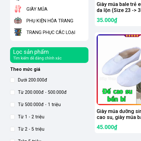
Giày múa bale trẻ 
GIÀY MÚA
da lộn (Size 23 -> 3
35.000₫
PHỤ KIỆN HÓA TRANG
TRANG PHỤC CÁC LOẠI
Lọc sản phẩm
Tìm kiếm dễ dàng chính xác
Theo mức giá
Dưới 200.000đ
Từ 200.000đ - 500.000đ
Từ 500.000đ - 1 triệu
Giày múa dưỡng sin
Từ 1 - 2 triệu
cao su, giày múa b
diễn hội thao ngoài 
45.000₫
Từ 2 - 5 triệu