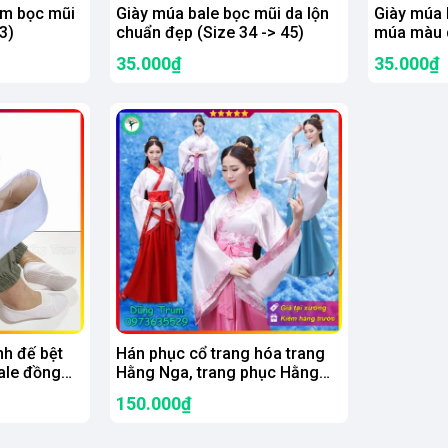
em bọc mũi
Giày múa bale bọc mũi da lộn
Giày múa b
3)
chuẩn đẹp (Size 34 -> 45)
múa màu 
35.000₫
35.000₫
h đế bệt
Hán phục cổ trang hóa trang
ale đồng
Hằng Nga, trang phục Hằng
trời
Nga biểu diễn
150.000₫