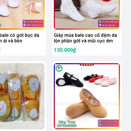
bale có gót bọc da
Giày múa bale cao cổ đệm da
m ái và bền
lộn phần gót và mũi cực êm
₫
130.000₫