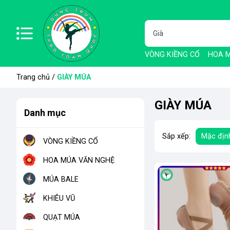
VÒNG KIỀNG CỔ
HOA M
Trang chủ
/
GIÀY MÚA
GIÀY MÚA
Danh mục
Sắp xếp:
Mặc địn
VÒNG KIỀNG CỔ
HOA MÚA VĂN NGHỆ
MÚA BALE
KHIÊU VŨ
QUẠT MÚA