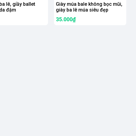
a lê, giầy ballet
Giày múa bale không bọc mũi,
da đậm
giày ba lê múa siêu đẹp
35.000₫