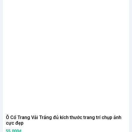
Ô Cổ Trang Vải Trắng đủ kích thước trang trí chụp ảnh
cực đẹp
55.000₫
8