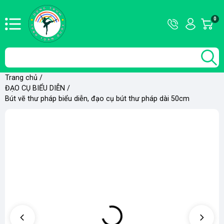
Hotline
Tài
0
G
09736355
khoản
h
Hello,
T
Khách
t
Trang chủ
/
ĐẠO CỤ BIỂU DIỄN
/
Bút vẽ thư pháp biểu diễn, đạo cụ bút thư pháp dài 50cm