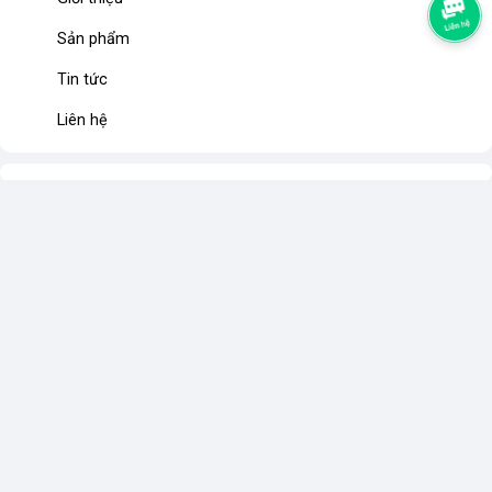
Sản phẩm
Tin tức
Liên hệ
Sản phẩm yêu thích
VÒNG KIỀNG CỔ
Sản phẩm đã xem
HOA MÚA VĂN NGHỆ
MÚA BALE
KHIÊU VŨ
QUẠT MÚA
KHĂN CHẦU ÁO NGỰ
CỜ CÁC LOẠI
HOA TRANG TRÍ