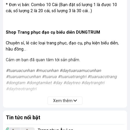
* Đơn vị bán: Combo 10 Cái (Bạn đặt số lượng 1 là được 10
cái, số lượng 2 là 20 cái, số lượng 3 là 30 cái...)
Shop Trang phục đạo cụ biểu diễn DUNGTRUM
Chuyên sỉ, lẻ các loại trang phục, đạo cụ, phụ kiện biểu diễn,
hầu đồng...
Cảm ơn bạn đã quan tâm tới sản phẩm.
#tuaruacunhan #mucunhan #daytuaruamucunhan
#tuaruamucunhan #tuarua #tuaruatrangtri #tuaruacotrang
#dongtam #dongtamket #day #daytreo #daytrangtri
#daytreotrangtri
Xem thêm
Tin tức nổi bật