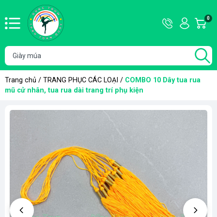
Hotline
Tài
0
G
09736355
khoản
h
Hello,
T
Khách
t
Trang chủ
/
TRANG PHỤC CÁC LOẠI
/
COMBO 10 Dây tua rua
mũ cử nhân, tua rua dài trang trí phụ kiện