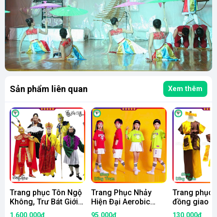
Sản phẩm liên quan
Xem thêm
Trang phục Tôn Ngộ
Trang Phục Nhảy
Trang phục 
Không, Trư Bát Giới
Hiện Đại Aerobic
đồng giao n
hóa trang 4 thầy trò
Xanh Đỏ Siêu Đẹp
đồng phục b
1.600.000₫
95.000₫
130.000₫