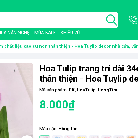
ÚA VĂN NGHỆ
MÚA BALE
KHIÊU VŨ
cm chất liệu cao su non thân thiện - Hoa Tuylip decor nhà cửa, v
Hoa Tulip trang trí dài 3
thân thiện - Hoa Tuylip d
Mã sản phẩm:
PK_HoaTulip-HongTim
8.000₫
Màu sắc:
Hồng tím