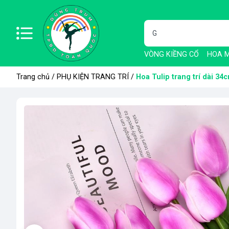
VÒNG KIỀNG CỔ
HOA M
Trang chủ
/
PHỤ KIỆN TRANG TRÍ
/
Hoa Tulip trang trí dài 34