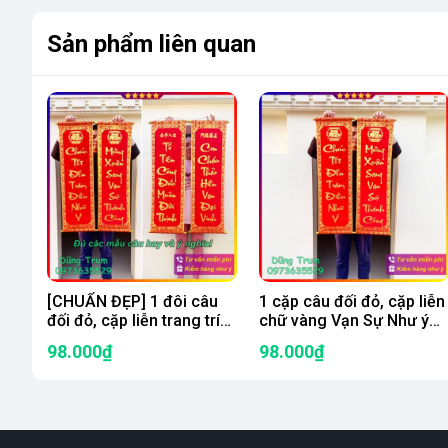
Sản phẩm liên quan
[CHUẨN ĐẸP] 1 đôi câu
1 cặp câu đối đỏ, cặp liễn
đối đỏ, cặp liễn trang trí
chữ vàng Vạn Sự Như ý
Tết chất nhung kích thước
(Chúc Tết Đến Trăm Điều
98.000₫
98.000₫
chuẩn số đẹp thần tài
Như Ý - Mừng Xuân Sang
79cm, 97cm
Vạn Sự Thành Công)