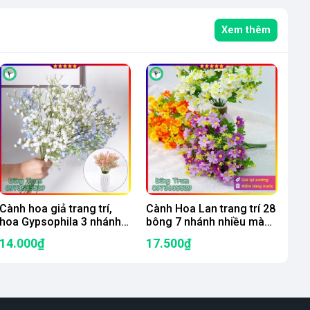
Xem thêm
Cành hoa giả trang trí,
Cành Hoa Lan trang trí 28
hoa Gypsophila 3 nhánh
bông 7 nhánh nhiều màu
lớn cao 52cm cắm lọ hoa
sắc Decor văn phòng sự
14.000₫
17.500₫
kiện