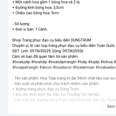
+ Một cành hoa gồm 1 bông hoa và 2 lá.
+ Đường kính bông hoa: 3,5cm.
+ Chiều cao bông hoa: 5cm.
- Số lượng:
+ Đơn vị bán: 1 Cành.
Shop Trang phục đạo cụ biểu diễn DUNGTRUM
Chuyên sỉ, lẻ các loại trang phục đạo cụ biểu diễn Toàn Quốc
SĐT: Linh: 0973635529, Dũng: 0973625926
Cảm ơn bạn đã quan tâm tới sản phẩm
#hoatuylip #hoatulip #hoatuliptrangtri #tulip #tuylip #loh
#hoagiatrangtri #decor #hoadecor #hoalamoan #hoaluadec
- Tên sản phẩm: Hoa Tulip trang trí dài 34cm chất liệu cao su
- Sản xuất và phân phối chịu trách nhiệm sản phẩm:
+ Xưởng trang phục, đạo cụ Dũng Trum.
+ Địa chỉ: thôn Đinh Xá, Văn Tự, Thường Tín, Hà Nội.
- Sản xuất bởi: Xưởng Dũng Trum, thôn Đinh Xá, Văn Tự, Thườn
Xem