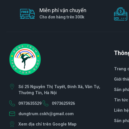
Miễn phí vận chuyển
Cho đơn hàng trên 300k
Thông
Trang 
Giới thi
Số 25 Nguyễn Thị Tuyết, Đinh Xá, Văn Tự,
Sản ph
Thường Tín, Hà Nội
Tin tức
0973635529
0973625926
Liên hệ
dungtrum.cskh@gmail.com
Sản ph
Xem địa chỉ trên Google Map