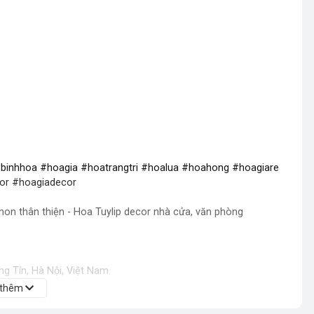
oa #binhhoa #hoagia #hoatrangtri #hoalua #hoahong #hoagiare
or #hoagiadecor
 non thân thiện - Hoa Tuylip decor nhà cửa, văn phòng
g Tín, Hà Nội, Việt Nam.
 thêm