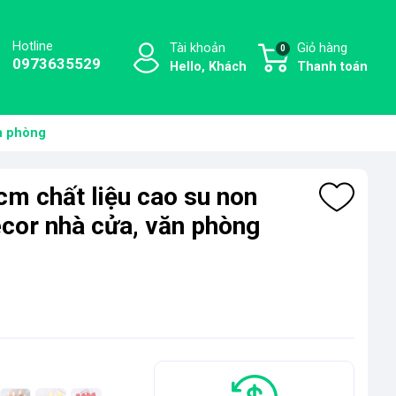
Hotline
Tài khoản
Giỏ hàng
0
0973635529
Hello, Khách
Thanh toán
ăn phòng
4cm chất liệu cao su non
ecor nhà cửa, văn phòng