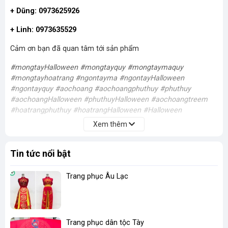
+ Dũng: 0973625926
+ Linh: 0973635529
Cảm ơn bạn đã quan tâm tới sản phẩm
#mongtayHalloween #mongtayquy #mongtaymaquy
#mongtayhoatrang #ngontayma #ngontayHalloween
#ngontayquy #aochoang #aochoangphuthuy #phuthuy
#aochoangHalloween #phuthuyHalloween #aochoangtreem
#hoatrangphuthuy #hoatrangHalloween #Halloween
Xem thêm
- Tên sản phẩm: Bộ móng tay quỷ hóa trang Halloween ma
Tin tức nổi bật
quỷ (10 ngón)
Trang phục Âu Lạc
- Sản xuất và phân phối chịu trách nhiệm sản phẩm:
+ Xưởng trang phục, đạo cụ Dũng Trum.
+ Địa chỉ: thôn Đinh Xá, Văn Tự, Thường Tín, Hà Nội.
Trang phục dân tộc Tày