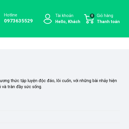
Hotline
Tài khoản
Giỏ hàng
0
0973635529
Hello, Khách
Thanh toán
ương thức tập luyện độc đáo, lôi cuốn, với những bài nhảy hiện
i và tràn đầy sức sống.