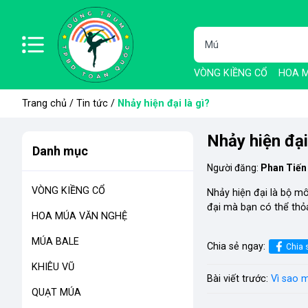
VÒNG KIỀNG CỔ
HOA M
Trang chủ
/
Tin tức
/
Nhảy hiện đại là gì?
Nhảy hiện đại
Danh mục
Người đăng:
Phan Tiến
VÒNG KIỀNG CỔ
Nhảy hiện đại là bộ mô
đại mà bạn có thể thỏa
HOA MÚA VĂN NGHỆ
MÚA BALE
Chia sẻ ngay:
Chia 
KHIÊU VŨ
Bài viết trước:
Vì sao 
QUẠT MÚA