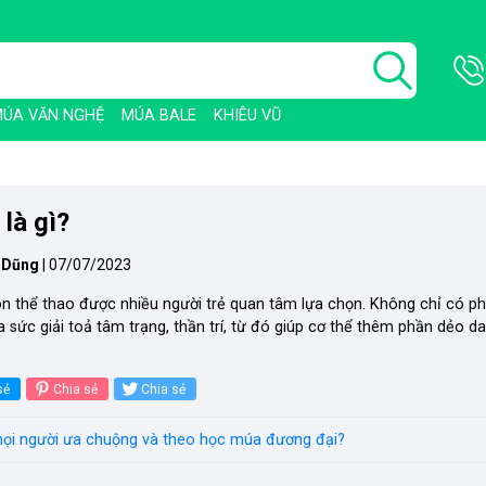
ÚA VĂN NGHỆ
MÚA BALE
KHIÊU VŨ
 là gì?
 Dũng
|
07/07/2023
n thể thao được nhiều người trẻ quan tâm lựa chọn. Không chỉ có ph
 sức giải toả tâm trạng, thần trí, từ đó giúp cơ thể thêm phần dẻo da
sẻ
Chia sẻ
Chia sẻ
mọi người ưa chuộng và theo học múa đương đại?