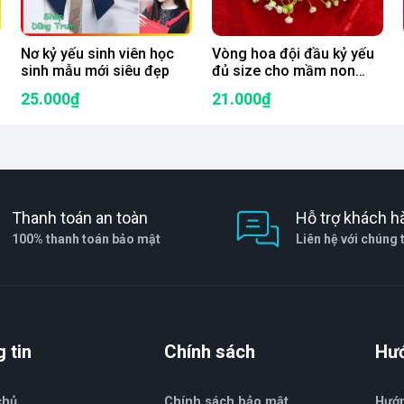
Nơ kỷ yếu sinh viên học
Vòng hoa đội đầu kỷ yếu
sinh mẫu mới siêu đẹp
đủ size cho mầm non
đến người lớn
25.000₫
21.000₫
ngchonghanoi #chongchongtrangtri #dochoichongchong
chong_chóng_tình_yêu #chong_chóng_trang_trí
trangtri #maugiao #mamnon #tieuhoc #hocsinh #sinhnhat
Thanh toán an toàn
Hỗ trợ khách h
100% thanh toán bảo mật
Liên hệ với chúng 
ủ màu đầy đủ phụ kiện dây treo, que cắm
 tin
Chính sách
Hư
chủ
Chính sách bảo mật
Hướ