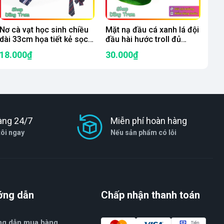
Nơ cà vạt học sinh chiều
Mặt nạ đầu cá xanh lá đội
dài 33cm họa tiết kẻ sọc
đầu hài hước troll đủ
vương miện làm đồng
màu, mặt nạ xanh cá
18.000₫
30.000₫
phục cà vạt và nơ học
chép bằng silicon hoá
sinh
trang Hallowen
àng 24/7
Miễn phí hoàn hàng
tôi ngay
Nếu sản phẩm có lỗi
ớng dẫn
Chấp nhận thanh toán
ng dẫn mua hàng