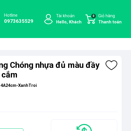
Hotline
Tài khoản
Giỏ hàng
0
0973635529
Hello, Khách
Thanh toán
ng Chóng nhựa đủ màu đầy
e cắm
4A24cm-XanhTroi