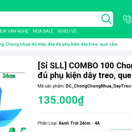
ÚA VĂN NGHỆ
MÚA BALE
KHIÊU VŨ
g Chóng nhựa đủ màu đầy đủ phụ kiện dây treo, que cắm
[Sỉ SLL] COMBO 100 Cho
đủ phụ kiện dây treo, qu
Mã sản phẩm:
DC_ChongChongNhua_DayTreo-
135.000₫
Phân Loại:
Xanh Trời 24cm - 4A