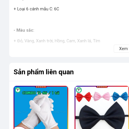
+ Loại 6 cánh mẫu C: 6C
- Màu sắc:
+ Đỏ, Vàng, Xanh trời, Hồng, Cam, Xanh lá, Tím
Xem
+ Sắc màu
+ Họa tiết
Sản phẩm liên quan
- Kích thước:
+ Đường kính cánh: 16cm, 18cm, 20cm, 22cm, 24cm, 28cm...
*** Dũng Trum cam kết hàng chuẩn chất lượng, hoàn tiền ng
nên các bạn yên tâm đặt hàng nha... Cảm ơn bạn đã quan tâm