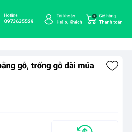
Hotline
Tài khoản
Giỏ hàng
0
0973635529
Hello, Khách
Thanh toán
bằng gỗ, trống gỗ dài múa