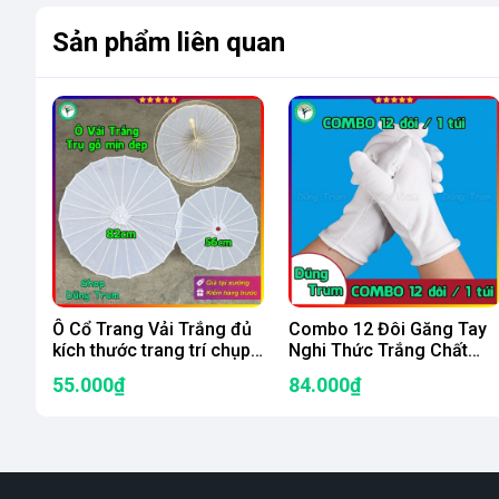
Sản phẩm liên quan
Ô Cổ Trang Vải Trắng đủ
Combo 12 Đôi Găng Tay
kích thước trang trí chụp
Nghi Thức Trắng Chất
ảnh cực đẹp
Cotton Mềm Mại Siêu
55.000₫
84.000₫
Đẹp