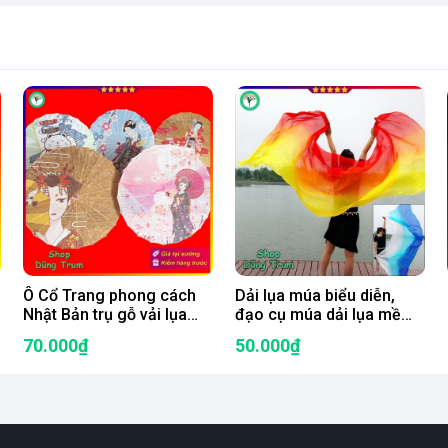
Ô Cổ Trang phong cách
Dải lụa múa biểu diễn,
Nhật Bản trụ gỗ vải lụa
đạo cụ múa dải lụa mềm
trang trí biểu diễn siêu
mại
70.000₫
50.000₫
đẹp