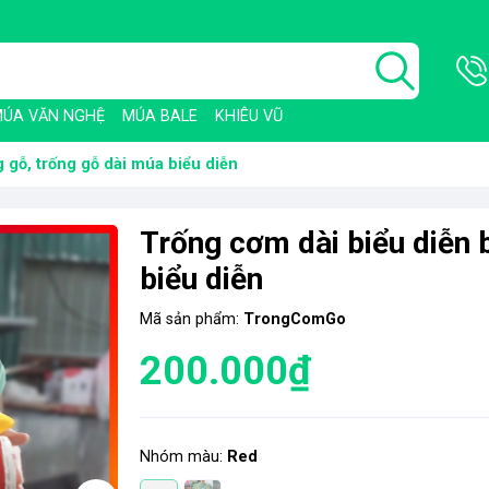
ÚA VĂN NGHỆ
MÚA BALE
KHIÊU VŨ
 gỗ, trống gỗ dài múa biểu diễn
Trống cơm dài biểu diễn 
biểu diễn
Mã sản phẩm:
TrongComGo
200.000₫
Nhóm màu:
Red