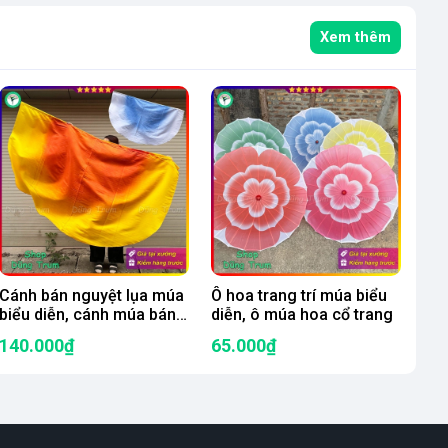
Xem thêm
Cánh bán nguyệt lụa múa
Ô hoa trang trí múa biểu
biểu diễn, cánh múa bán
diễn, ô múa hoa cổ trang
nguyệt kích thước 2 mét
140.000₫
65.000₫
siêu đẹp