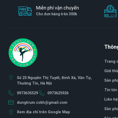
Miễn phí vận chuyển
Cho đơn hàng trên 300k
Thông
Trang 
Giới thi
Số 25 Nguyễn Thị Tuyết, Đinh Xá, Văn Tự,
Sản ph
Thường Tín, Hà Nội
Tin tức
0973635529
0973625926
Liên hệ
dungtrum.cskh@gmail.com
Sản ph
Xem địa chỉ trên Google Map