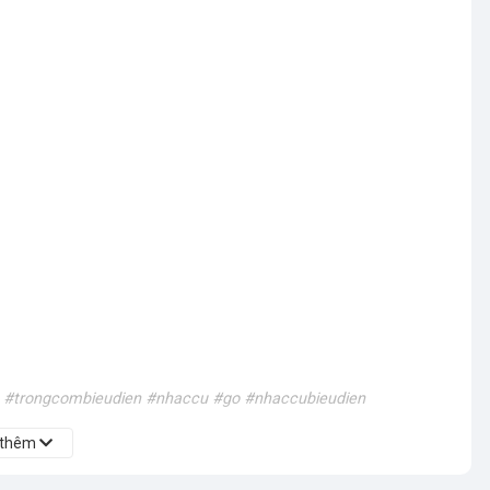
n #trongcombieudien #nhaccu #go #nhaccubieudien
 thêm