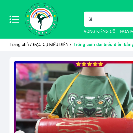
VÒNG KIỀNG CỔ
HOA M
Trang chủ
/
ĐẠO CỤ BIỂU DIỄN
/
Trống cơm dài biểu diễn bằng