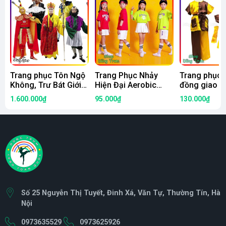
Trang phục Tôn Ngộ
Trang Phục Nhảy
Trang phục 
Không, Trư Bát Giới
Hiện Đại Aerobic
đồng giao n
hóa trang 4 thầy trò
Xanh Đỏ Siêu Đẹp
đồng phục b
1.600.000₫
95.000₫
130.000₫
Đường Tăng đầy đủ
siêu đẹp
chi tiết
Số 25 Nguyễn Thị Tuyết, Đinh Xá, Văn Tự, Thường Tín, Hà
Nội
0973635529
0973625926